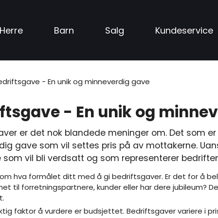
Herre
Barn
Salg
Kundeservice
edriftsgave - En unik og minneverdig gave
ftsgave - En unik og minne
aver er det nok blandede meninger om. Det som er vi
ig gave som vil settes pris på av mottakerne. Uanse
 som vil bli verdsatt og som representerer bedrifte
om hva formålet ditt med å gi bedriftsgaver. Er det for å bel
et til forretningspartnere, kunder eller har dere jubileum? 
t.
ktig faktor å vurdere er budsjettet. Bedriftsgaver variere i pr