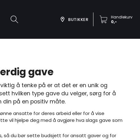
Handlekurv
BUTIKKER
0,-
verdig gave
ktig å tenke på er at det er en unik og
tt hvilken type gave du velger, sørg for å
n din på en positiv måte.
ønne ansatte for deres arbeid eller for å vise
Dette vil hjelpe deg med å avgjøre hva slags gave som
is, så du bør sette budsjett for ansatt gaver og for