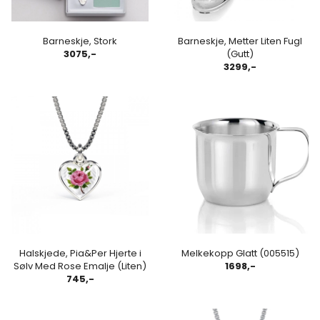
Barneskje, Stork
Barneskje, Metter Liten Fugl
3075,-
(Gutt)
3299,-
Halskjede, Pia&Per Hjerte i
Melkekopp Glatt (005515)
Sølv Med Rose Emalje (Liten)
1698,-
745,-