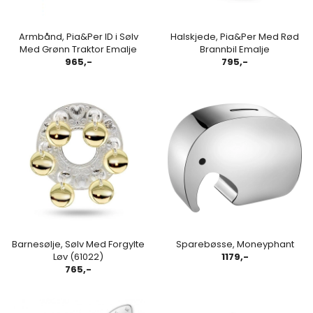
Armbånd, Pia&Per ID i Sølv
Halskjede, Pia&Per Med Rød
Med Grønn Traktor Emalje
Brannbil Emalje
965,-
795,-
Barnesølje, Sølv Med Forgylte
Sparebøsse, Moneyphant
Løv (61022)
1179,-
765,-