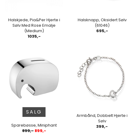
Halskjede, Pia&Per Hjerte i
Halsknapp, Oksidert Sølv
Sølv Med Rose Emalje
(61046)
(Medium)
695,-
1035,-
SALG
Armbånd, Dobbelt Hjerte i
Sølv
Sparebøsse, Miniphant
399,-
899,-
899,-