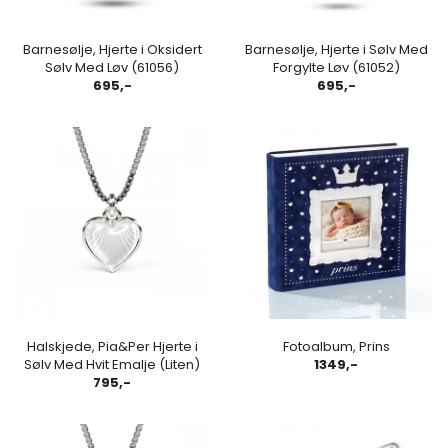
Barnesølje, Hjerte i Oksidert
Barnesølje, Hjerte i Sølv Med
Sølv Med Løv (61056)
Forgylte Løv (61052)
695,-
695,-
Halskjede, Pia&Per Hjerte i
Fotoalbum, Prins
Sølv Med Hvit Emalje (Liten)
1349,-
795,-