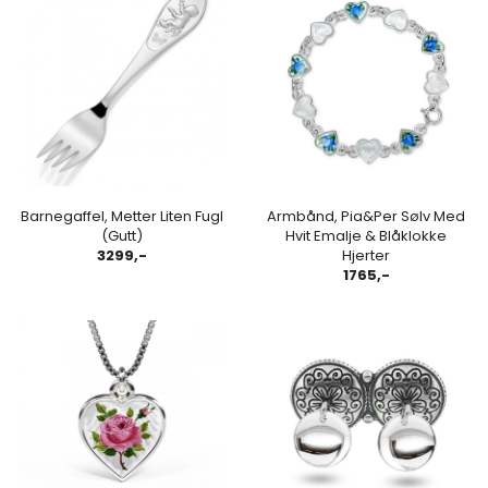
Barnegaffel, Metter Liten Fugl
Armbånd, Pia&Per Sølv Med
(Gutt)
Hvit Emalje & Blåklokke
3299,-
Hjerter
1765,-