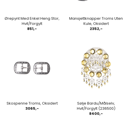
Ørepynt Med Enkel Heng Stor,
Mansjettknapper Troms Uten
Hvit/Forgylt
Kule, Oksidert
851,-
2352,-
Skospenne Troms, Oksidert
Sølje Bardu/Målselv,
3065,-
Hvit/Forgylt (236500)
8400,-