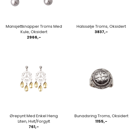
Mansjettknapper Troms Med
Halssølje Troms, Oksidert
Kule, Oksidert
3837,-
2966,-
Ørepynt Med Enkel Heng
Bunadsring Troms, Oksidert
Liten, Hvit/Forgylt
1155,-
761,-