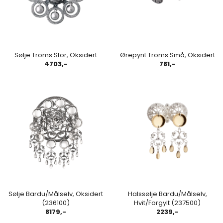
Sølje Troms Stor, Oksidert
Ørepynt Troms Små, Oksidert
4703,-
781,-
Sølje Bardu/Målselv, Oksidert
Halssølje Bardu/Målselv,
(236100)
Hvit/Forgylt (237500)
8179,-
2239,-