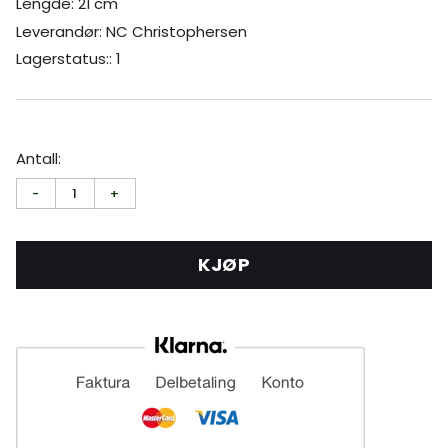
Lengde: 21 cm
Leverandør: NC Christophersen
Lagerstatus:: 1
Antall:
-
1
+
KJØP