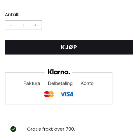
Antall:
-
1
+
KJØP
Gratis frakt over 700,-