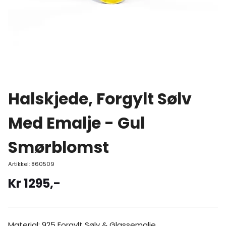
Halskjede, Forgylt Sølv
Med Emalje - Gul
Smørblomst
Artikkel:
860509
Kr
1295
,-
Material: 925 Forgylt Sølv & Glassemalje