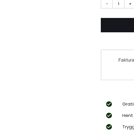
-
1
+
Grati
Hent 
Tryg