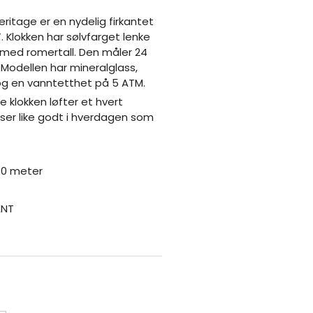
ritage er en nydelig firkantet
. Klokken har sølvfarget lenke
e med romertall. Den måler 24
Modellen har mineralglass,
og en vanntetthet på 5 ATM.
 klokken løfter et hvert
ser like godt i hverdagen som
50 meter
ANT