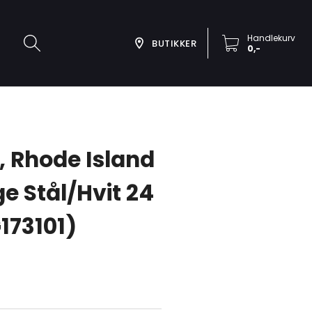
Handlekurv
BUTIKKER
0,-
, Rhode Island
e Stål/Hvit 24
73101)