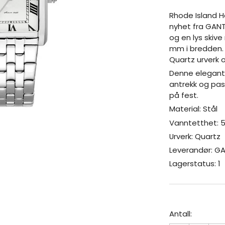
Rhode Island He
nyhet fra GANT
og en lys skiv
mm i bredden. 
Quartz urverk 
Denne elegante
antrekk og pas
på fest.
Material: Stål
Vanntetthet: 
Urverk: Quartz
Leverandør: G
Lagerstatus: 1
Antall: