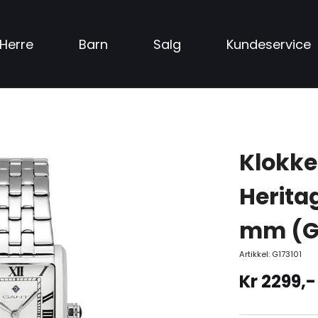
Herre
Barn
Salg
Kundeservice
Klokke
Heritag
mm (G1
Artikkel:
G173101
Kr
2299
,-