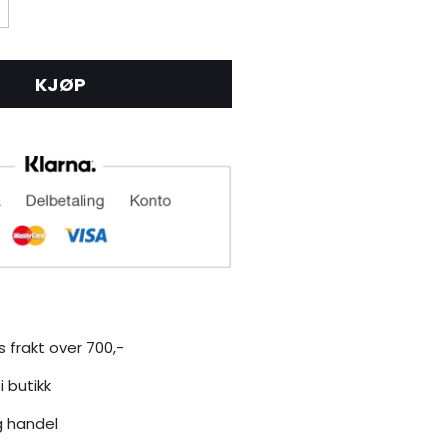
KJØP
s frakt over 700,-
i butikk
g handel