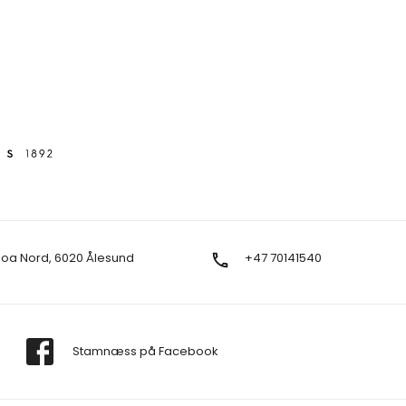
Moa Nord, 6020 Ålesund
+47 70141540
Stamnæss på Facebook