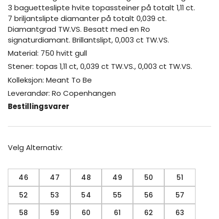
3 baguetteslipte hvite topassteiner på totalt 1,11 ct.
7 briljantslipte diamanter på totalt 0,039 ct.
Diamantgrad TW.VS. Besatt med en Ro
signaturdiamant. Brillantslipt, 0,003 ct TW.VS.
Material: 750 hvitt gull
Stener: topas 1,11 ct, 0,039 ct TW.VS., 0,003 ct TW.VS.
Kolleksjon: Meant To Be
Leverandør: Ro Copenhangen
Bestillingsvarer
Velg Alternativ:
46
47
48
49
50
51
52
53
54
55
56
57
58
59
60
61
62
63