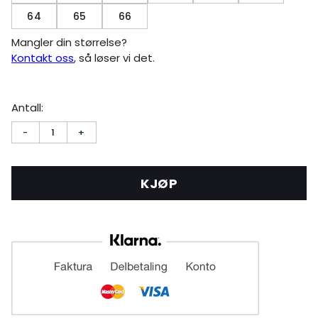
64
65
66
Mangler din størrelse?
Kontakt oss
, så løser vi det.
Antall:
-
1
+
KJØP