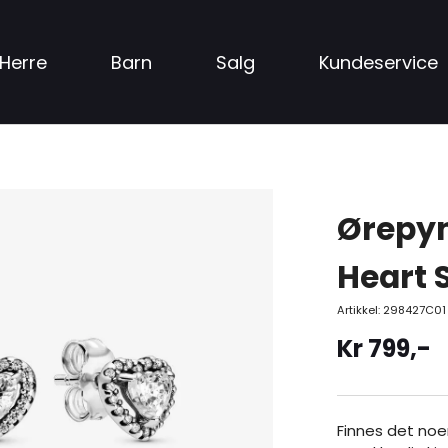
Herre
Barn
Salg
Kundeservice
Ørepyn
Heart 
Artikkel:
298427C01
Kr
799
,-
Finnes det no