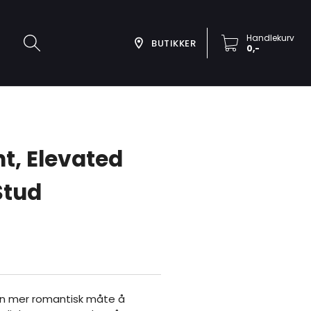
Handlekurv
BUTIKKER
0,-
t, Elevated
Stud
en mer romantisk måte å