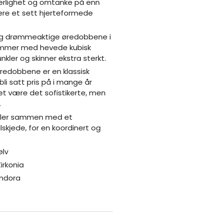
jærlighet og omtanke på enn
jære et sett hjerteformede
 og drømmeaktige øredobbene i
kommer med hevede kubisk
unkler og skinner ekstra sterkt.
redobbene er en klassisk
bli satt pris på i mange år
et være det sofistikerte, men
.
eller sammen med et
kjede, for en koordinert og
ølv
irkonia
andora