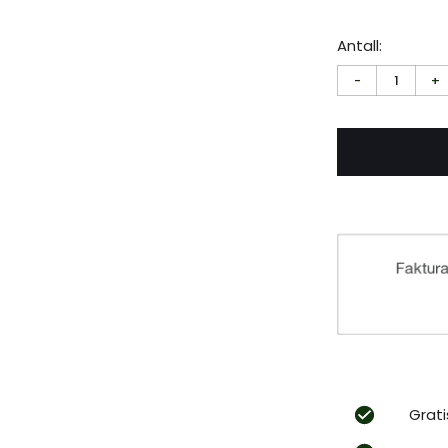
Antall:
-
1
+
Grati