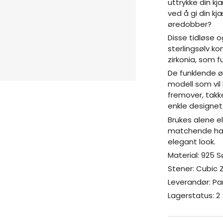
uttrykke din k
ved å gi din k
øredobber?
Disse tidløse
sterlingsølv 
zirkonia, som f
De funklende ø
modell som vil 
fremover, takk
enkle designet
Brukes alene 
matchende hals
elegant look.
Material: 925 S
Stener: Cubic Z
Leverandør: P
Lagerstatus: 2