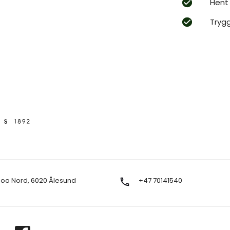
Hent 
Tryg
Moa Nord, 6020 Ålesund
+47 70141540