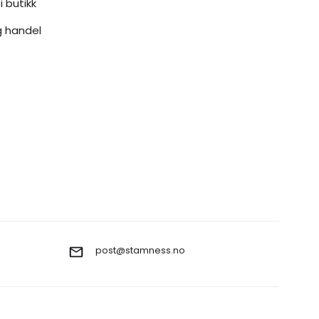
i butikk
g handel
post@stamness.no