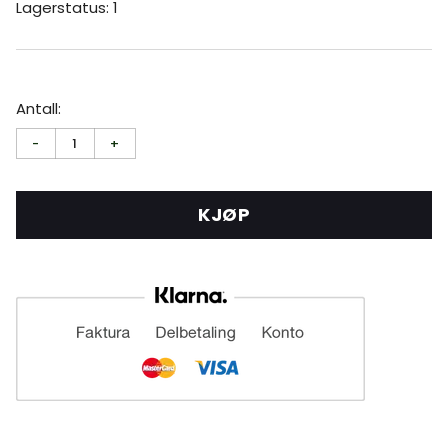
Lagerstatus: 1
Antall:
-
1
+
KJØP