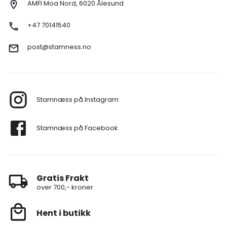
AMFI Moa Nord, 6020 Ålesund
+47 70141540
post@stamness.no
Stamnæss på Instagram
Stamnæss på Facebook
Gratis Frakt
over 700,- kroner
Hent i butikk