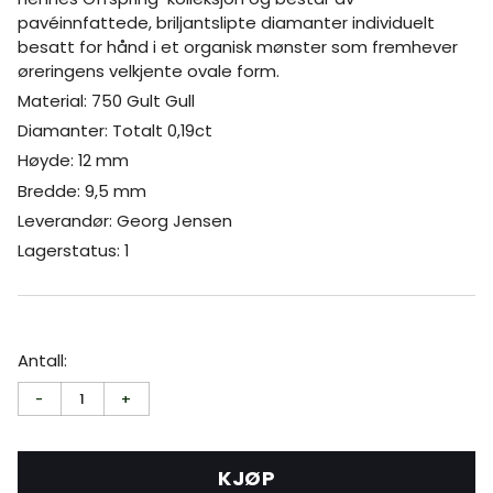
pavéinnfattede, briljantslipte diamanter individuelt
besatt for hånd i et organisk mønster som fremhever
øreringens velkjente ovale form.
Material: 750 Gult Gull
Diamanter: Totalt 0,19ct
Høyde: 12 mm
Bredde: 9,5 mm
Leverandør: Georg Jensen
Lagerstatus: 1
Antall:
-
1
+
KJØP