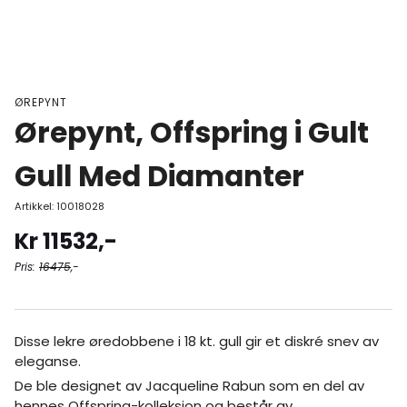
ØREPYNT
Ørepynt, Offspring i Gult
Gull Med Diamanter
Artikkel:
10018028
Kr
11532
,-
Pris:
16475
,-
Disse lekre øredobbene i 18 kt. gull gir et diskré snev av
eleganse.
De ble designet av Jacqueline Rabun som en del av
hennes Offspring-kolleksjon og består av