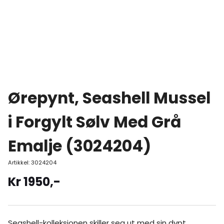
Ørepynt, Seashell Mussel
i Forgylt Sølv Med Grå
Emalje (3024204)
Artikkel:
3024204
Kr
1950
,-
Seashell-kolleksjonen skiller seg ut med sin dypt