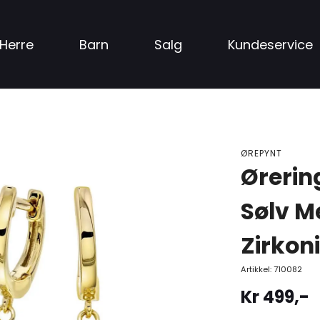
Herre
Barn
Salg
Kundeservice
ØREPYNT
Ørerin
Sølv Me
Zirkon
Artikkel:
710082
Kr
499
,-