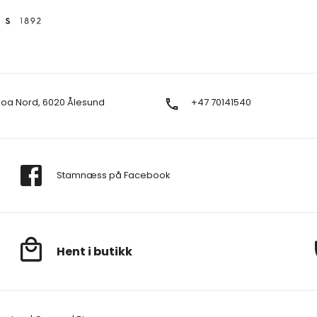
Moa Nord, 6020 Ålesund
+47 70141540
Stamnæss på Facebook
Hent i butikk