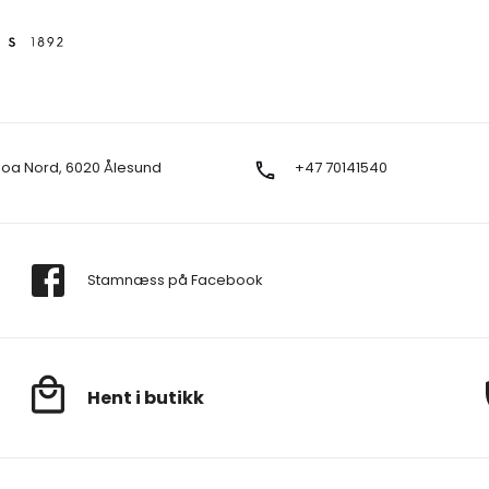
Moa Nord, 6020 Ålesund
+47 70141540
Stamnæss på Facebook
Hent i butikk