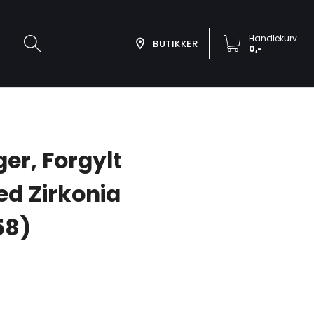
Handlekurv
BUTIKKER
0,-
ger, Forgylt
ed Zirkonia
58)