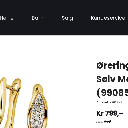
Herre
Barn
Salg
Kundeservice
Ørerin
Sølv M
(9908
Artikkel:
990858
Kr
799
,-
Pris:
999
,-