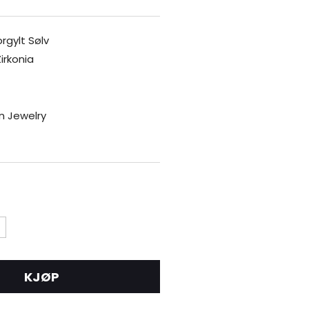
orgylt Sølv
irkonia
n Jewelry
KJØP