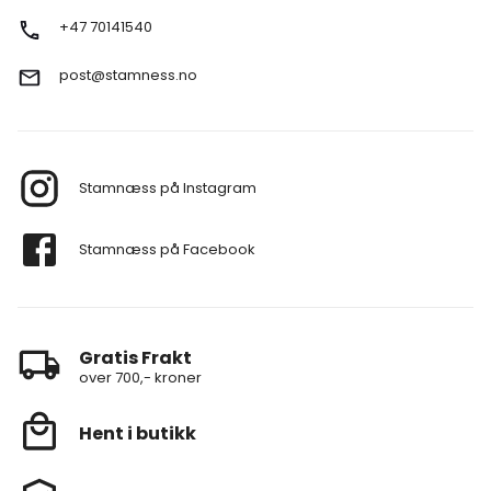
+47 70141540
post@stamness.no
Stamnæss på Instagram
Stamnæss på Facebook
Gratis Frakt
over 700,- kroner
Hent i butikk