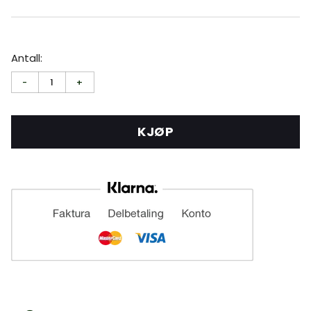
Antall:
-
1
+
KJØP