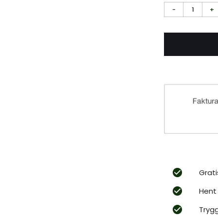
-
1
+
Grati
Hent 
Tryg