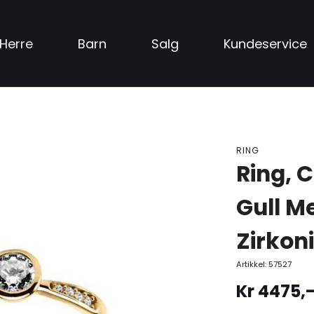
Herre
Barn
Salg
Kundeservice
RING
Ring, 
Gull M
Zirkon
Artikkel:
57527
Kr
4475
,