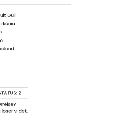
ult Gull
irkonia
m
mm
peland
:
STATUS: 2
ørrelse?
å løser vi det.