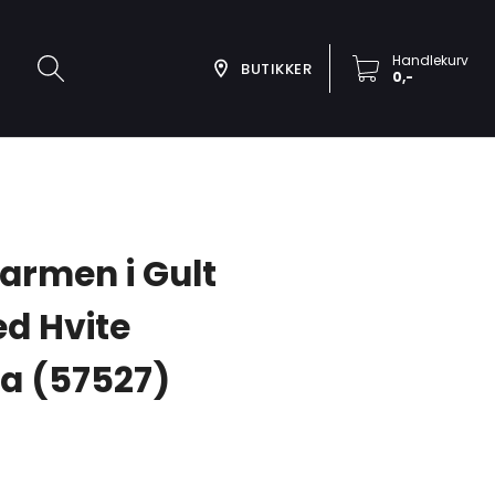
Handlekurv
BUTIKKER
0,-
Carmen i Gult
ed Hvite
ia (57527)
-