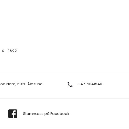
Moa Nord, 6020 Ålesund
+47 70141540
Stamnæss på Facebook