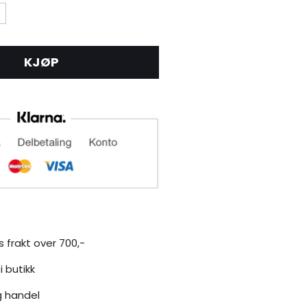
KJØP
s frakt over 700,-
i butikk
g handel