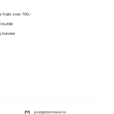
s frakt over 700,-
i butikk
g handel
post@stamness.no