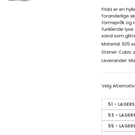
Frida er en hyll
foranderlige s
formspråk og 
funklende lyse 
sand som glitr
Material: 925 s
Stener: Cubic z
Leverandør: M
Velg Alternativ
51 - LAGERS
53 - LAGER
55 - LAGER