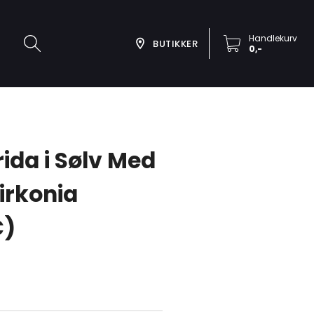
Handlekurv
BUTIKKER
0,-
rida i Sølv Med
Zirkonia
C)