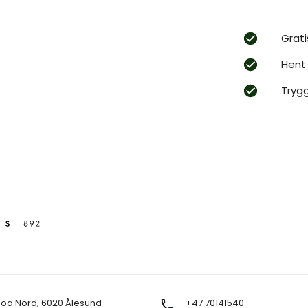
Grati
Hent 
Tryg
Moa Nord, 6020 Ålesund
+47 70141540