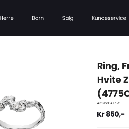
Herre
Barn
Salg
Kundeservice
Ring, F
Hvite 
(4775
Artikkel:
4775C
Kr
850
,-