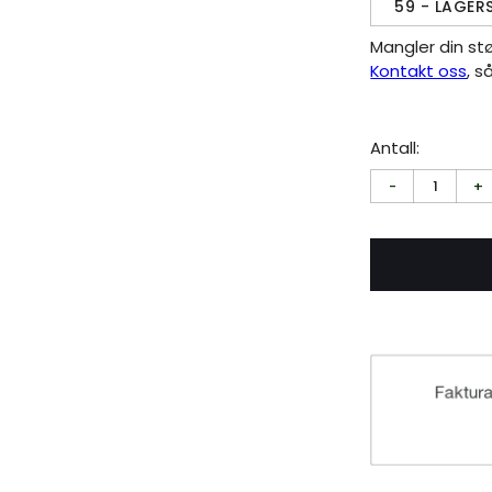
59 - LAGER
Mangler din st
Kontakt oss
, s
Antall:
-
1
+