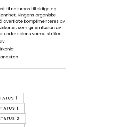
est til naturens tilfeldige og
kjønnhet. Ringens organiske
rå overflate komplimenteres av
zirkoner, som gir en illusion av
er under solens varme stråler.
ølv
irkonia
aanesten
:
TATUS: 1
STATUS: 1
STATUS: 2