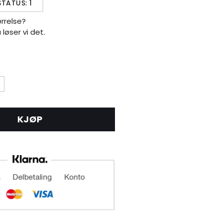
STATUS: 1
ørrelse?
å løser vi det.
KJØP