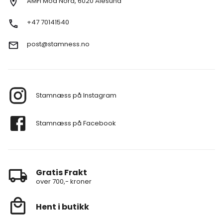
AMFI Moa Nord, 6020 Ålesund
+47 70141540
post@stamness.no
Stamnæss på Instagram
Stamnæss på Facebook
Gratis Frakt
over 700,- kroner
Hent i butikk