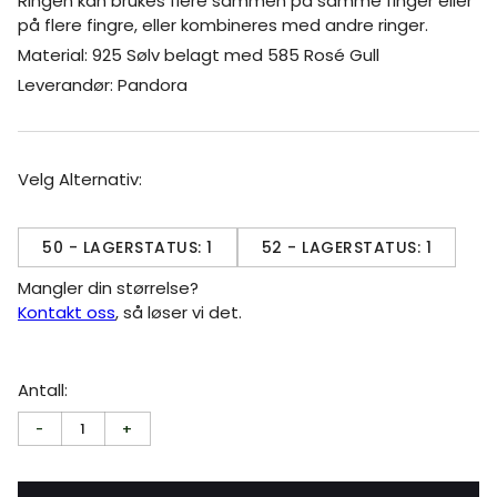
Ringen kan brukes flere sammen på samme finger eller
på flere fingre, eller kombineres med andre ringer.
Material: 925 Sølv belagt med 585 Rosé Gull
Leverandør: Pandora
Velg Alternativ:
50 - LAGERSTATUS: 1
52 - LAGERSTATUS: 1
Mangler din størrelse?
Kontakt oss
, så løser vi det.
Antall:
-
1
+