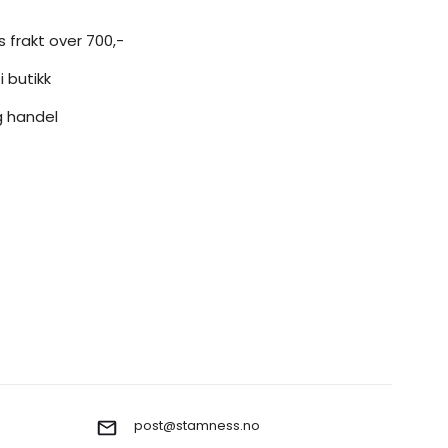
s frakt over 700,-
i butikk
g handel
post@stamness.no