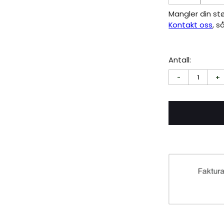
Mangler din st
Kontakt oss
, s
Antall:
-
1
+