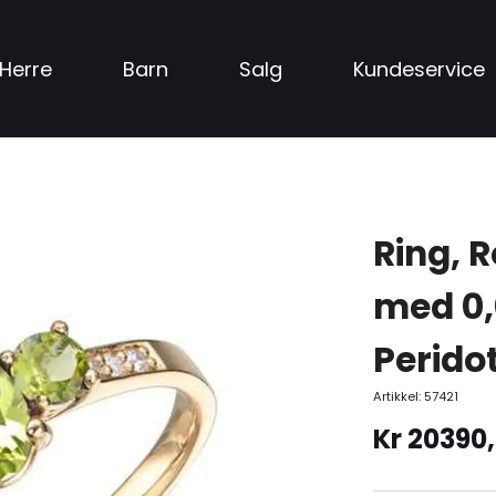
Herre
Barn
Salg
Kundeservice
Ring, R
med 0,
Perido
Artikkel:
57421
Kr
20390