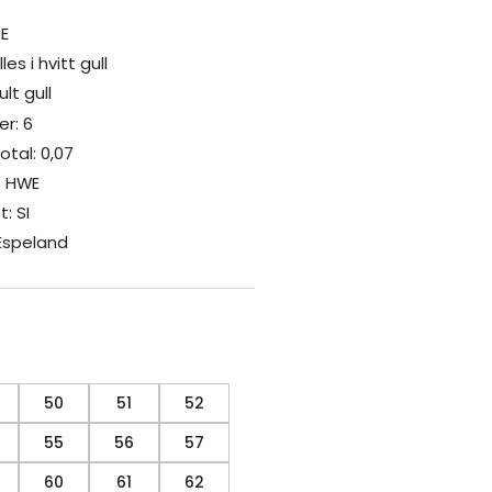
RE
es i hvitt gull
lt gull
er: 6
otal: 0,07
: HWE
: SI
 Espeland
:
50
51
52
55
56
57
60
61
62