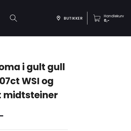
Handlekurv
BUTIKKER
0,-
oma i gult gull
07ct WSI og
t midtsteiner
,-