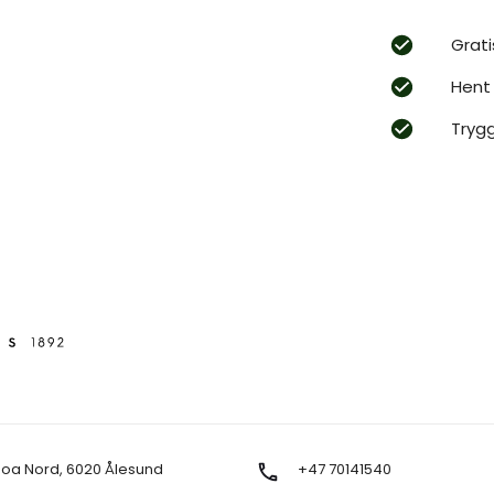
Grati
Hent 
Tryg
Moa Nord, 6020 Ålesund
+47 70141540