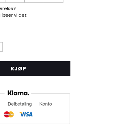
ørrelse?
å løser vi det.
KJØP