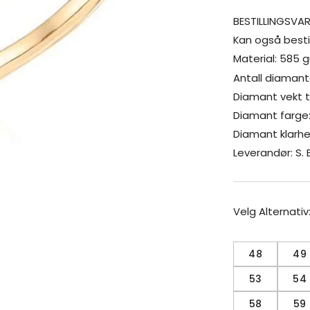
BESTILLINGSVA
Kan også bestill
Material: 585 gu
Antall diamant
Diamant vekt t
Diamant farge
Diamant klarhet
Leverandør: S.
Velg Alternativ
48
49
53
54
58
59