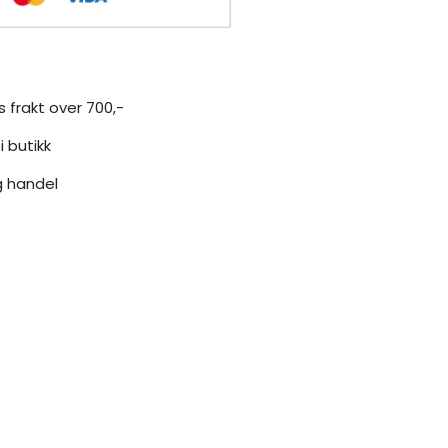
s frakt over 700,-
i butikk
g handel