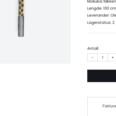
Mokuba Silkesn
Lengde: 130 c
Leverandør: Ol
Lagerstatus: 2
Antall:
-
1
+