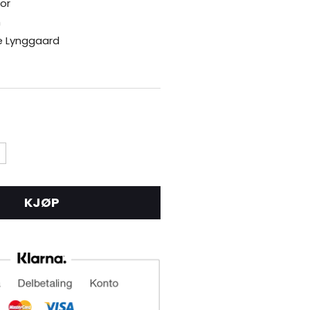
or
m
e Lynggaard
KJØP