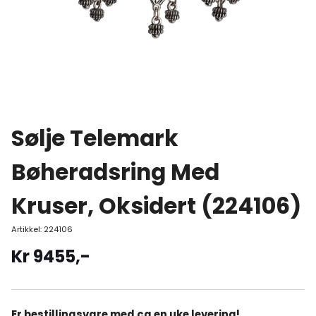
Sølje Telemark
Bøheradsring Med
Kruser, Oksidert (224106)
Artikkel:
224106
Kr
9455
,-
Er bestillingsvare med ca en uke levering!