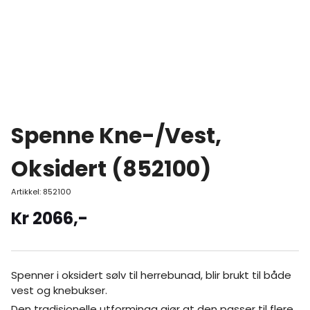
Spenne Kne-/Vest,
Oksidert (852100)
Artikkel:
852100
Kr
2066
,-
Spenner i oksidert sølv til herrebunad, blir brukt til både
vest og knebukser.
Den tradisjonelle utforminga gjør at den passer til flere