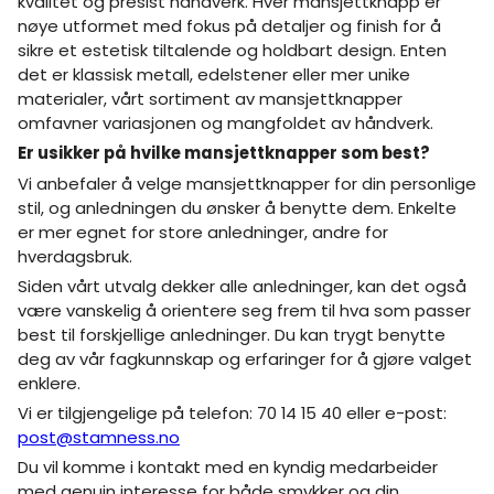
kvalitet og presist håndverk. Hver mansjettknapp er
nøye utformet med fokus på detaljer og finish for å
sikre et estetisk tiltalende og holdbart design. Enten
det er klassisk metall, edelstener eller mer unike
materialer, vårt sortiment av mansjettknapper
omfavner variasjonen og mangfoldet av håndverk.
Er usikker på hvilke mansjettknapper som best?
Vi anbefaler å velge mansjettknapper for din personlige
stil, og anledningen du ønsker å benytte dem. Enkelte
er mer egnet for store anledninger, andre for
hverdagsbruk.
Siden vårt utvalg dekker alle anledninger, kan det også
være vanskelig å orientere seg frem til hva som passer
best til forskjellige anledninger. Du kan trygt benytte
deg av vår fagkunnskap og erfaringer for å gjøre valget
enklere.
Vi er tilgjengelige på telefon: 70 14 15 40 eller e-post:
post@stamness.no
Du vil komme i kontakt med en kyndig medarbeider
med genuin interesse for både smykker og din