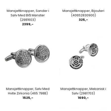
Mansjettknapper, Sander i
Mansjettknapper, Bijouteri
Sølv Med Blå Mønster
(40652830900)
(2981603)
325,-
2399,-
Mansjettknapper, Sølv Med
Mansjettknapper, Mekanisk i
Hvite Zirkonia (465 798B)
Sølv (2981703)
1525,-
1690,-