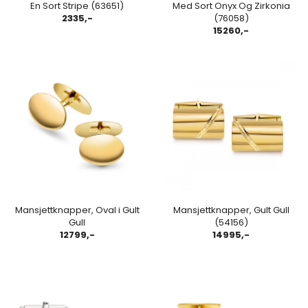
En Sort Stripe (63651)
Med Sort Onyx Og Zirkonia
2335,-
(76058)
15260,-
Mansjettknapper, Oval i Gult
Mansjettknapper, Gult Gull
Gull
(54156)
12799,-
14995,-