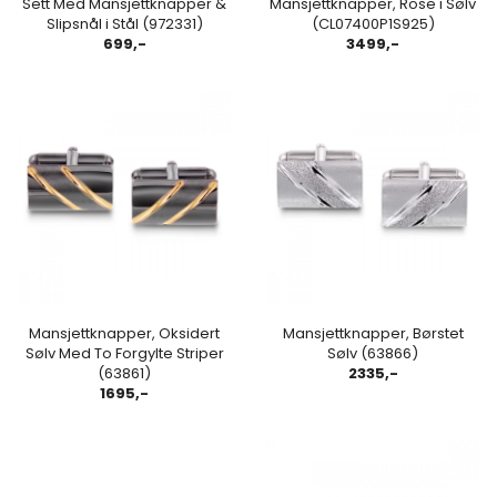
Sett Med Mansjettknapper &
Mansjettknapper, Rose i Sølv
Slipsnål i Stål (972331)
(CL07400P1S925)
699,-
3499,-
Mansjettknapper, Oksidert
Mansjettknapper, Børstet
Sølv Med To Forgylte Striper
Sølv (63866)
(63861)
2335,-
1695,-