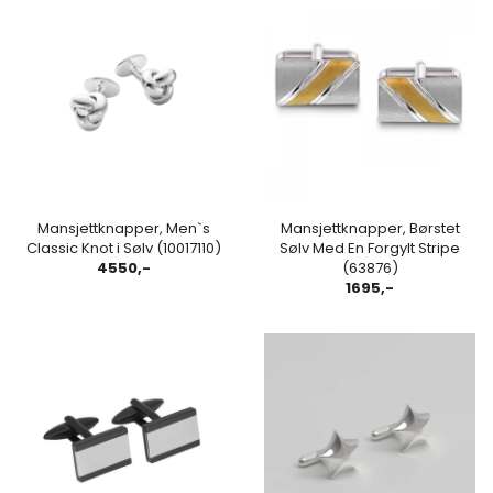
Mansjettknapper, Men`s
Mansjettknapper, Børstet
Classic Knot i Sølv (10017110)
Sølv Med En Forgylt Stripe
4550,-
(63876)
1695,-