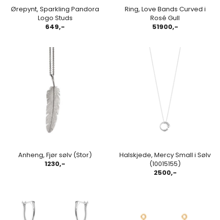
Ørepynt, Sparkling Pandora
Ring, Love Bands Curved i
Logo Studs
Rosé Gull
649,-
51900,-
Anheng, Fjør sølv (Stor)
Halskjede, Mercy Small i Sølv
1230,-
(10015155)
2500,-