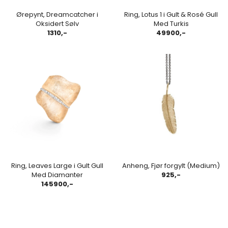
Ørepynt, Dreamcatcher i
Ring, Lotus 1 i Gult & Rosé Gull
Oksidert Sølv
Med Turkis
1310,-
49900,-
Ring, Leaves Large i Gult Gull
Anheng, Fjør forgylt (Medium)
Med Diamanter
925,-
145900,-