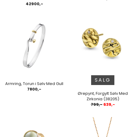
42900,-
SALG
Armring, Torun i Sølv Med Gull
7800,-
Ørepynt, Forgylt Sølv Med
Zirkonia (38205)
799,-
639,-