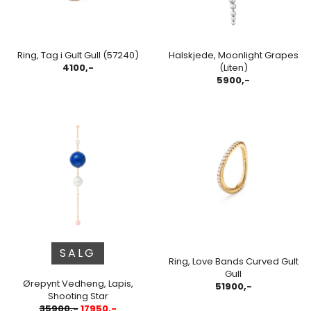
Ring, Tag i Gult Gull (57240)
Halskjede, Moonlight Grapes
4100,-
(Liten)
5900,-
SALG
Ring, Love Bands Curved Gult
Gull
Ørepynt Vedheng, Lapis,
51900,-
Shooting Star
35900,-
17950,-