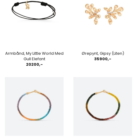
Armbånd, My Little World Med
Ørepynt, Gipsy (Liten)
Gull Elefant
35900,-
20200,-