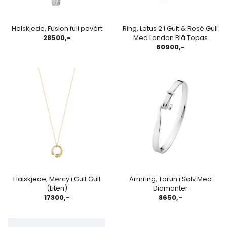
Halskjede, Fusion full pavèrt
Ring, Lotus 2 i Gult & Rosé Gull
28500,-
Med London Blå Topas
60900,-
Halskjede, Mercy i Gult Gull
Armring, Torun i Sølv Med
(Liten)
Diamanter
17300,-
8650,-