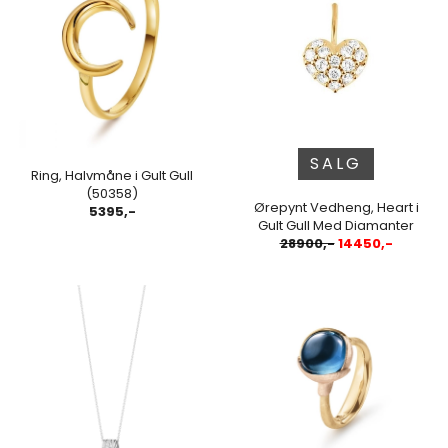
SALG
Ring, Halvmåne i Gult Gull
(50358)
Ørepynt Vedheng, Heart i
5395,-
Gult Gull Med Diamanter
28900,-
14450,-