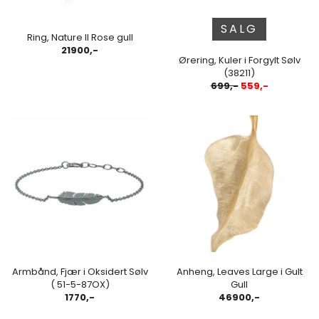
SALG
Ring, Nature II Rose gull
21900,-
Ørering, Kuler i Forgylt Sølv
(38211)
699,-
559,-
Armbånd, Fjær i Oksidert Sølv
Anheng, Leaves Large i Gult
( 51-5-87OX)
Gull
1770,-
46900,-