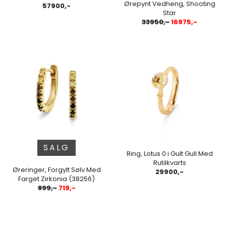
Ørepynt Vedheng, Shooting
57900,-
Star
33950,-
16975,-
SALG
Ring, Lotus 0 i Gult Gull Med
Rutilkvarts
Øreringer, Forgylt Sølv Med
29900,-
Farget Zirkonia (38256)
899,-
719,-