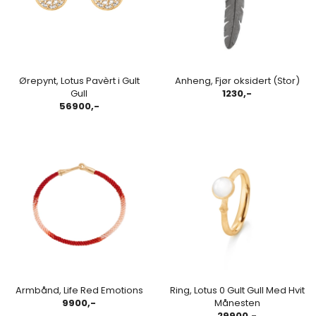
Ørepynt, Lotus Pavèrt i Gult
Anheng, Fjør oksidert (Stor)
Gull
1230,-
56900,-
Armbånd, Life Red Emotions
Ring, Lotus 0 Gult Gull Med Hvit
9900,-
Månesten
29900,-