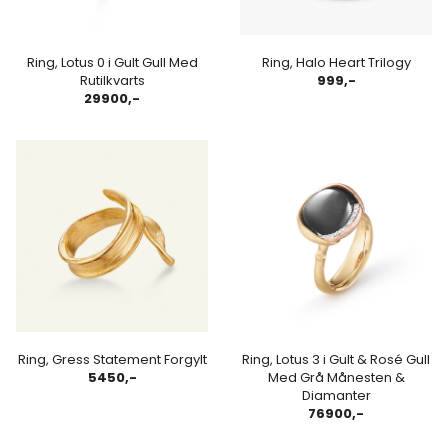
Ring, Lotus 0 i Gult Gull Med
Ring, Halo Heart Trilogy
Rutilkvarts
999,-
29900,-
Ring, Gress Statement Forgylt
Ring, Lotus 3 i Gult & Rosé Gull
5450,-
Med Grå Månesten &
Diamanter
76900,-