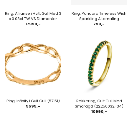
Ring, Allianse i Hvitt Gull Med 3
Ring, Pandora Timeless Wish
x 0.03ct TW.VS Diamanter
Sparkling Alternating
17990,-
799,-
Ring, Infinity i Gult Gull (57151)
Rekkering, Gult Gull Med
5595,-
Smaragd (22250032-34)
10990,-