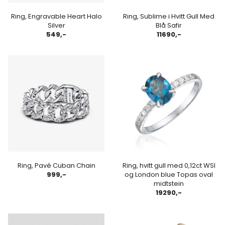
Ring, Engravable Heart Halo
Ring, Sublime i Hvitt Gull Med
Silver
Blå Safir
549,-
11690,-
Ring, Pavé Cuban Chain
Ring, hvitt gull med 0,12ct WSI
999,-
og London blue Topas oval
midtstein
19290,-