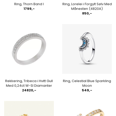
Ring, Thorn Band I
Ring, Lorelei i Forgylt Sølv Med
1799,-
Månesten (4820A)
850,-
Rekkering, Tribeca i Hvitt Gull
Ring, Celestial Blue Sparkling
Med 0,24ct W-SI Diamanter
Moon
24820,-
549,-