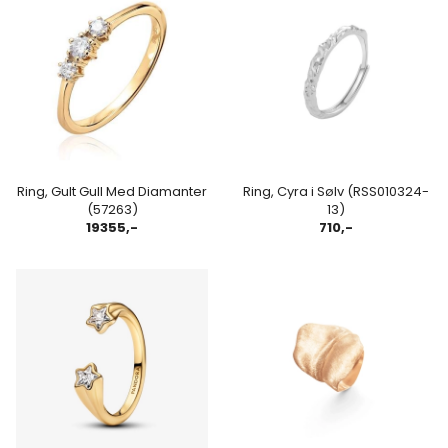
Ring, Gult Gull Med Diamanter
Ring, Cyra i Sølv (RSS010324-
(57263)
13)
19355,-
710,-