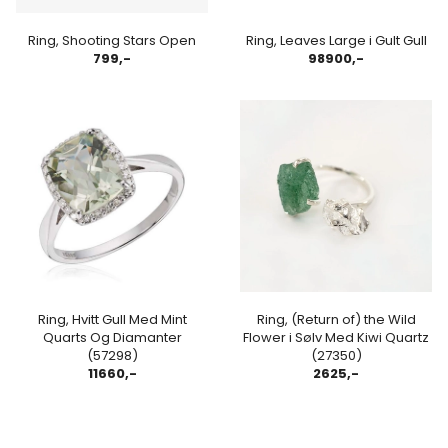
Ring, Shooting Stars Open
Ring, Leaves Large i Gult Gull
799,-
98900,-
Ring, Hvitt Gull Med Mint
Ring, (Return of) the Wild
Quarts Og Diamanter
Flower i Sølv Med Kiwi Quartz
(57298)
(27350)
11660,-
2625,-