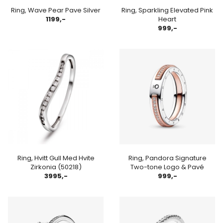
Ring, Wave Pear Pave Silver
Ring, Sparkling Elevated Pink
1199,-
Heart
999,-
Ring, Hvitt Gull Med Hvite
Ring, Pandora Signature
Zirkonia (50218)
Two-tone Logo & Pavé
3995,-
999,-