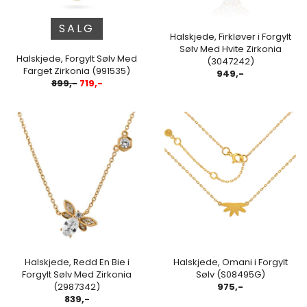
SALG
Halskjede, Firkløver i Forgylt
Sølv Med Hvite Zirkonia
Halskjede, Forgylt Sølv Med
(3047242)
Farget Zirkonia (991535)
949,-
899,-
719,-
Halskjede, Redd En Bie i
Halskjede, Omani i Forgylt
Forgylt Sølv Med Zirkonia
Sølv (S08495G)
(2987342)
975,-
839,-