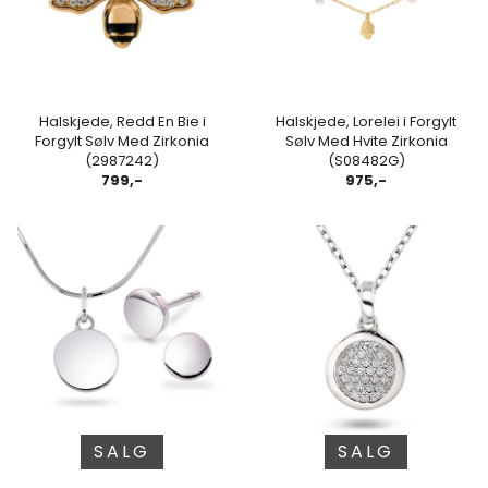
Halskjede, Redd En Bie i
Halskjede, Lorelei i Forgylt
Forgylt Sølv Med Zirkonia
Sølv Med Hvite Zirkonia
(2987242)
(S08482G)
799,-
975,-
SALG
SALG