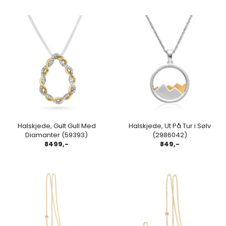
Halskjede, Gult Gull Med
Halskjede, Ut På Tur i Sølv
Diamanter (59393)
(2986042)
8499,-
849,-