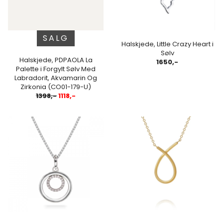
SALG
Halskjede, Little Crazy Heart i
Sølv
Halskjede, PDPAOLA La
1650,-
Palette i Forgylt Sølv Med
Labradorit, Akvamarin Og
Zirkonia (CO01-179-U)
1398,-
1118,-