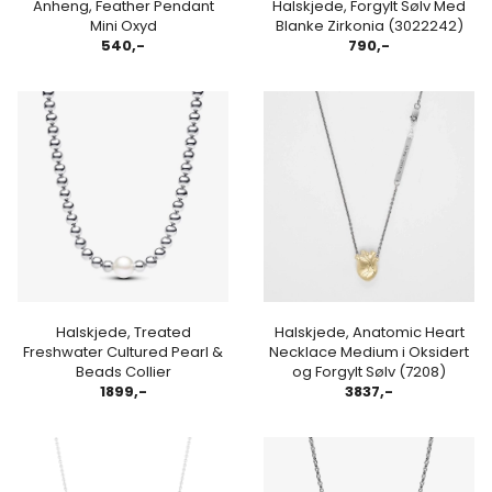
Anheng, Feather Pendant
Halskjede, Forgylt Sølv Med
Mini Oxyd
Blanke Zirkonia (3022242)
540,-
790,-
Halskjede, Treated
Halskjede, Anatomic Heart
Freshwater Cultured Pearl &
Necklace Medium i Oksidert
Beads Collier
og Forgylt Sølv (7208)
1899,-
3837,-