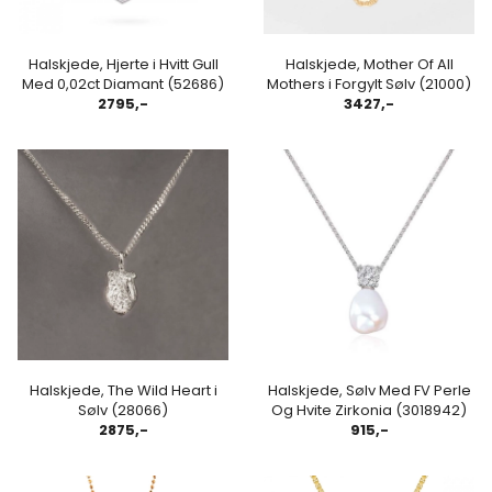
Halskjede, Hjerte i Hvitt Gull
Halskjede, Mother Of All
Med 0,02ct Diamant (52686)
Mothers i Forgylt Sølv (21000)
2795,-
3427,-
Halskjede, The Wild Heart i
Halskjede, Sølv Med FV Perle
Sølv (28066)
Og Hvite Zirkonia (3018942)
2875,-
915,-