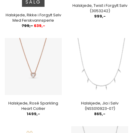
SALG
Halskjede, Twist i Forgylt Sølv
(3053242)
Halskjede, Rikke i Forgylt Sølv
999,-
Med Ferskvannsperle
799,-
639,-
Halskjede, Rosé Sparkling
Halskjede, Jia i Sølv
Heart Collier
(NSS010923-07)
1499,-
865,-