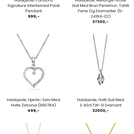
Halskjede, Pandora
Halskjede, Melange i Rosé
Signature Intertwined Pavé
Gull Med Brun Perlemor, Tahiti
Pendant
Perle Og Diamanter (5-
999,-
24164-02)
37300,-
Halskjede, Hjerte i Sølv Med
Halskjede, Hvitt Gull Med
Hvite Zirkonia (990784)
0.40ct TW-SI Diamant
499,-
32000,-