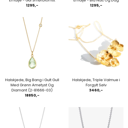
Emalje - Gul Smørblomst
Emalje - Blå Natt Og Dag
1295,-
1295,-
Halskjede, Big Bang i Gult Gull
Halskjede, Triple Valmue i
Med Grønn Ametyst Og
Forgylt Sølv
Diamant (2-81666-03)
3460,-
18850,-