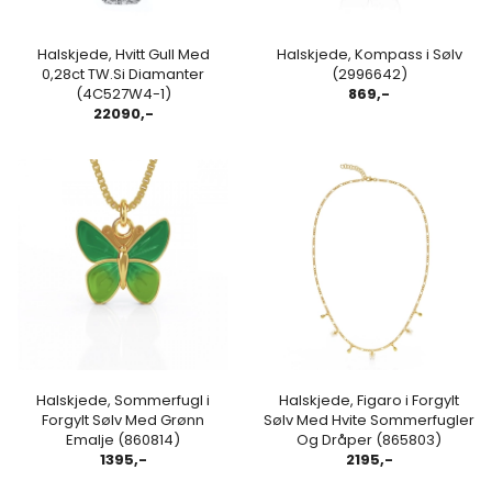
Halskjede, Hvitt Gull Med
Halskjede, Kompass i Sølv
0,28ct TW.Si Diamanter
(2996642)
(4C527W4-1)
869,-
22090,-
Halskjede, Sommerfugl i
Halskjede, Figaro i Forgylt
Forgylt Sølv Med Grønn
Sølv Med Hvite Sommerfugler
Emalje (860814)
Og Dråper (865803)
1395,-
2195,-