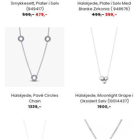
Smykkesett, Plater i Sølv
Halskjede, Plate i Sølv Med
(949417)
Blanke Zirkonia ( 948676)
599,-
479,-
499,-
399,-
Halskjede, Pavé Circles
Halskjede, Moonlight Grape i
Chain
Oksidert Sølv (10014437)
1339,-
1900,-