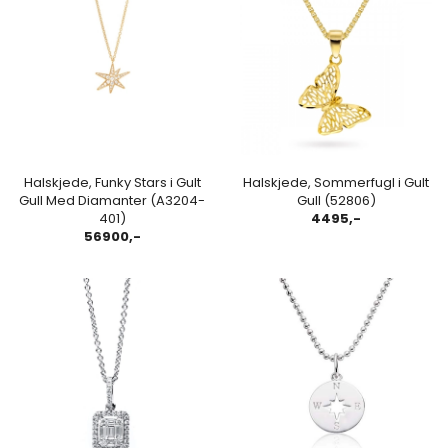
Halskjede, Funky Stars i Gult
Halskjede, Sommerfugl i Gult
Gull Med Diamanter (A3204-
Gull (52806)
401)
4495,-
56900,-