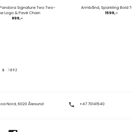
Pandora Signature Two Two-
Armbånd, Sparkling Bold T
ne Logo & Pavé Chain
1599,-
899,-
Moa Nord, 6020 Ålesund
+47 70141540