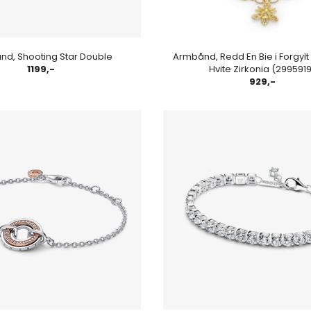
d, Shooting Star Double
Armbånd, Redd En Bie i Forgylt
1199,-
Hvite Zirkonia (299591
929,-