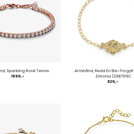
d, Sparkling Rosé Tennis
Armbånd, Redd En Bie i Forgylt
1599,-
Zirkonia (2987019)
829,-