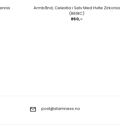
ennis
Armbånd, Celestia i Sølv Med Hvite Zirkonia
(8618C)
850,-
post@stamness.no