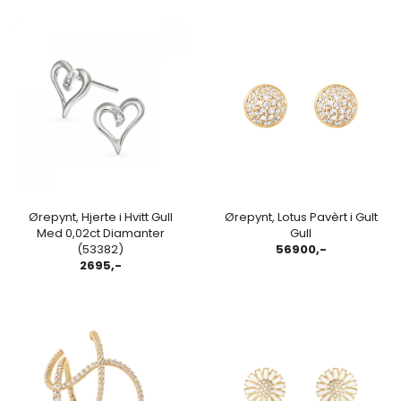
Ørepynt, Hjerte i Hvitt Gull
Ørepynt, Lotus Pavèrt i Gult
Med 0,02ct Diamanter
Gull
(53382)
56900,-
2695,-