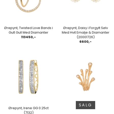
Ørepynt, Twisted Love Bands i
Ørepynt, Daisy i Forgylt Sølv
Gult Gull Med Diamanter
Med Hvit Emalje & Diamanter
113450,-
(20001726)
6600,-
SALG
Ørepynt, Irene GG 0.25ct
(7132)