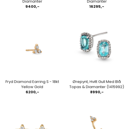
Diamanter
Diamanter
9400,-
16295,-
Fryd Diamond Earring S - 18kt
Ørepynt, Hvitt Gull Med Blå
Yellow Gold
Topas & Diamanter (1415992)
6200,-
8990,-