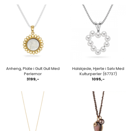
Anheng, Plate i Gult Gull Med
Halskjede, Hjerte i Sølv Med
Perlemor
Kulturperler (67737)
3199,-
1095,-