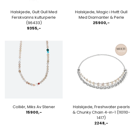
Halskjede, Gult Gull Med
Halskjede, Magic i Hvitt Gull
Ferskvanns kulturperle
Med Diamanter & Perle
(96433)
25900,-
9355,-
Colliér, Miks Av Stener
Halskjede, Freshwater pearls
15900,-
& Chunky Chain 4-in-1 (110110-
1417)
2248,-