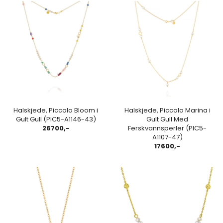
Halskjede, Piccolo Bloom i
Halskjede, Piccolo Marina i
Gult Gull (PIC5-A1146-43)
Gult Gull Med
26700,-
Ferskvannsperler (PIC5-
A1107-47)
17600,-