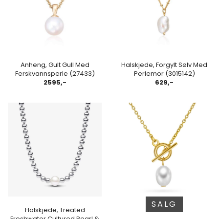
Anheng, Gult Gull Med
Halskjede, Forgylt Sølv Med
Ferskvannsperle (27433)
Perlemor (3015142)
2595,-
629,-
SALG
Halskjede, Treated
Freshwater Cultured Pearl &