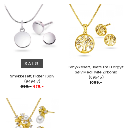
SALG
Smykkesett, Livets Tre i Forgylt
Sølv Med Hvite Zirkonia
Smykkesett, Plater i Sølv
(69545)
(949417)
1099,-
599,-
479,-